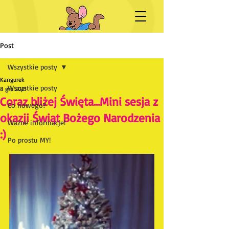
Post
Wszystkie posty
Kangurek
Wszystkie posty
8 gru 2021
Coraz bliżej Święta...Mini sesja z
Co nowego?
okazji Świąt Bożego Narodzenia
Ważne informacje!
:)
Po prostu MY!