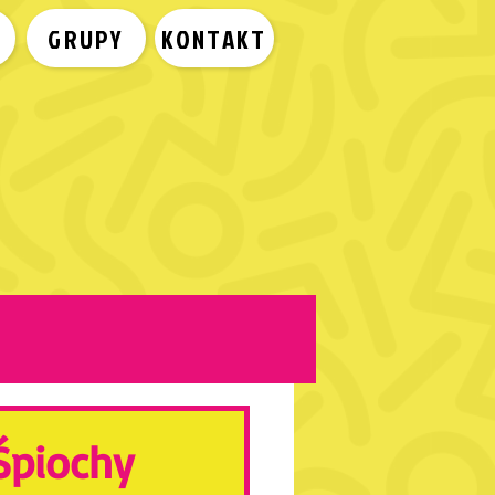
A
GRUPY
KONTAKT
 Śpiochy