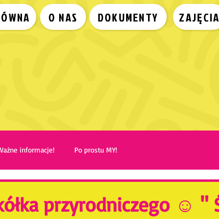
ŁÓWNA
O NAS
DOKUMENTY
ZAJĘCI
Ważne informacje!
Po prostu MY!
 kółka przyrodniczego ☺️ "