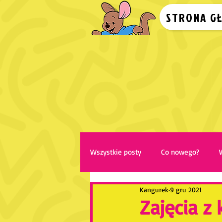
STRONA G
Wszystkie posty
Co nowego?
Kangurek
9 gru 2021
Zajęcia z